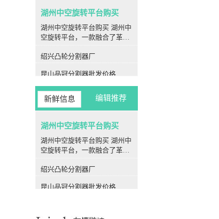
湖州中空旋转平台购买
湖州中空旋转平台购买 湖州中
空旋转平台，一款融合了革命
性设计与先进技术的旋转装
绍兴凸轮分割器厂
置，为各种旋转运动场合提供
了率、高精度、高刚性和高性
昆山品冠分割器批发价格
价比的解决方案。作为现代工
业生产中**的一部分，中空旋
金华凸轮分割器公司
转平台在各个行业领域均展现
编辑推荐
新鲜信息
出强大的应用潜力和优越性
衢州潭子分割器厂家
能。 **结构特点** 中空旋转
平台的核心特点之一便是其*
湖州中空旋转平台购买
衢州PU平板型分割器生产厂家
特的中空结构设计。其转盘采
湖州中空旋转平台购买 湖州中
丽水闽台分割器工厂
用中空设计，使得伺服电机可
空旋转平台，一款融合了革命
以方便地连接在侧边，极大地
性设计与先进技术的旋转装
昆山闽台分割器直销
简化了气管和电线的安装，为
绍兴凸轮分割器厂
置，为各种旋转运动场合提供
使用者提供了更为便捷的操作
宁波品冠分割器采购
了率、高精度、高刚性和高性
体验。 **高刚性** 中空旋转
昆山品冠分割器批发价格
价比的解决方案。作为现代工
平台的转盘采用了精密交叉滚
温州心轴型分割器采购
业生产中**的一部分，中空旋
子轴承的支撑结构，其中的滚
金华凸轮分割器公司
转平台在各个行业领域均展现
子呈90度交错排列，并且滚子
出强大的应用潜力和优越性