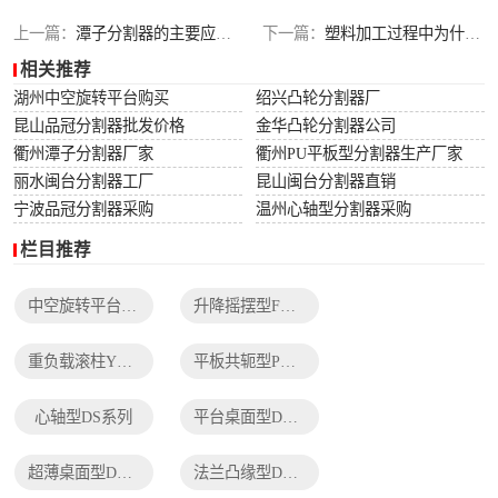
列
法兰凸缘型DF系
上一篇：
潭子分割器的主要应用领域
下一篇：
塑料加工过程中为什么要使用凸轮分割器
相关推荐
列
湖州中空旋转平台购买
绍兴凸轮分割器厂
昆山品冠分割器批发价格
金华凸轮分割器公司
衢州潭子分割器厂家
衢州PU平板型分割器生产厂家
丽水闽台分割器工厂
昆山闽台分割器直销
宁波品冠分割器采购
温州心轴型分割器采购
栏目推荐
中空旋转平台TH系列
升降摇摆型FH系列
重负载滚柱YT系列
平板共轭型PU系列
心轴型DS系列
平台桌面型DT系列
超薄桌面型DA系列
法兰凸缘型DF系列