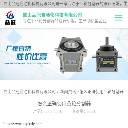
昆山品冠自动化科技有限公司是一家专注于凸轮分割器的设计研发，生
产制造型企业；闽台分割器厂家为客户提供各种高品质的数控转台第四
昆山品冠自动化科技有限公司
轴、品冠分割器：法兰型DF系列、法兰中空型DFH系列、平台桌面型
专注于凸轮分割器的设计研发，生产制造型企业
DT系列、超薄平台桌面型DA系列、心轴型DS系列、平板型PU系列、
圆柱重负载型Y系列；公司凭借技术优势，可按照客户要求，提供非标
中空旋转平台TH
定制服务。
系列
升降摇摆型FH系
列
重负载滚柱YT系
列
平板共轭型PU系
列
心轴型DS系列
昆山品冠自动化科技有限公司
>
新闻资讯
>怎么正确使用凸轮分割器
怎么正确使用凸轮分割器
平台桌面型DT系
时间：2023-11-17
浏览量：3321
列
超薄桌面型DA系
http://www.myscdy.com