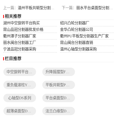
列
法兰凸缘型DF系
上一篇：
温州平板共轭型分割器市场报价
下一篇：
丽水平台桌面型分割器购买
相关推荐
列
湖州中空旋转平台购买
绍兴凸轮分割器厂
昆山品冠分割器批发价格
金华凸轮分割器公司
衢州潭子分割器厂家
衢州PU平板型分割器生产厂家
丽水闽台分割器工厂
昆山闽台分割器直销
宁波品冠分割器采购
温州心轴型分割器采购
栏目推荐
中空旋转平台TH系列
升降摇摆型FH系列
重负载滚柱YT系列
平板共轭型PU系列
心轴型DS系列
平台桌面型DT系列
超薄桌面型DA系列
法兰凸缘型DF系列