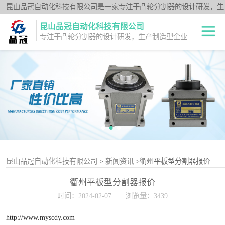
昆山品冠自动化科技有限公司是一家专注于凸轮分割器的设计研发，生
产制造型企业；闽台分割器厂家为客户提供各种高品质的数控转台第四
昆山品冠自动化科技有限公司
轴、品冠分割器：法兰型DF系列、法兰中空型DFH系列、平台桌面型
专注于凸轮分割器的设计研发，生产制造型企业
DT系列、超薄平台桌面型DA系列、心轴型DS系列、平板型PU系列、
圆柱重负载型Y系列；公司凭借技术优势，可按照客户要求，提供非标
中空旋转平台TH
定制服务。
系列
升降摇摆型FH系
列
重负载滚柱YT系
列
平板共轭型PU系
列
心轴型DS系列
昆山品冠自动化科技有限公司
>
新闻资讯
>衢州平板型分割器报价
衢州平板型分割器报价
平台桌面型DT系
时间：2024-02-07
浏览量：3439
列
超薄桌面型DA系
http://www.myscdy.com