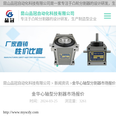
昆山品冠自动化科技有限公司是一家专注于凸轮分割器的设计研发，生
产制造型企业；闽台分割器厂家为客户提供各种高品质的数控转台第四
昆山品冠自动化科技有限公司
轴、品冠分割器：法兰型DF系列、法兰中空型DFH系列、平台桌面型
专注于凸轮分割器的设计研发，生产制造型企业
DT系列、超薄平台桌面型DA系列、心轴型DS系列、平板型PU系列、
圆柱重负载型Y系列；公司凭借技术优势，可按照客户要求，提供非标
中空旋转平台TH
定制服务。
系列
升降摇摆型FH系
列
重负载滚柱YT系
列
平板共轭型PU系
列
心轴型DS系列
昆山品冠自动化科技有限公司
>
新闻资讯
>金华心轴型分割器市场报价
金华心轴型分割器市场报价
平台桌面型DT系
时间：2024-03-25
浏览量：3261
列
超薄桌面型DA系
http://www.myscdy.com