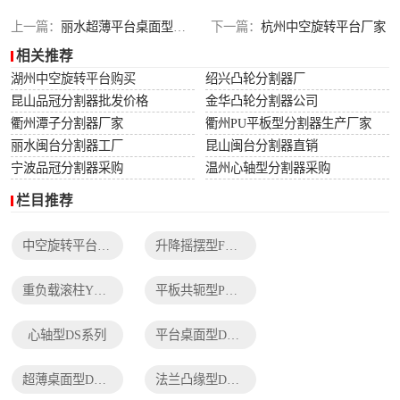
列
法兰凸缘型DF系
上一篇：
丽水超薄平台桌面型分割器生产厂家
下一篇：
杭州中空旋转平台厂家
相关推荐
列
湖州中空旋转平台购买
绍兴凸轮分割器厂
昆山品冠分割器批发价格
金华凸轮分割器公司
衢州潭子分割器厂家
衢州PU平板型分割器生产厂家
丽水闽台分割器工厂
昆山闽台分割器直销
宁波品冠分割器采购
温州心轴型分割器采购
栏目推荐
中空旋转平台TH系列
升降摇摆型FH系列
重负载滚柱YT系列
平板共轭型PU系列
心轴型DS系列
平台桌面型DT系列
超薄桌面型DA系列
法兰凸缘型DF系列