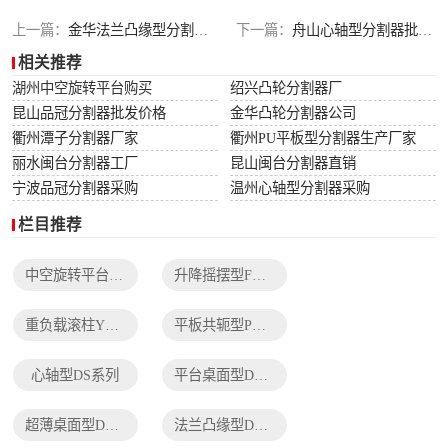
列
法兰凸缘型DF系
上一篇：
金华法兰凸缘型分割器报价
下一篇：
舟山心轴型分割器批发价格
相关推荐
列
湖州中空旋转平台购买
绍兴凸轮分割器厂
昆山品冠分割器批发价格
金华凸轮分割器公司
衢州潭子分割器厂家
衢州PU平板型分割器生产厂家
丽水闽台分割器工厂
昆山闽台分割器直销
宁波品冠分割器采购
温州心轴型分割器采购
栏目推荐
中空旋转平台TH系列
升降摇摆型FH系列
重负载滚柱YT系列
平板共轭型PU系列
心轴型DS系列
平台桌面型DT系列
超薄桌面型DA系列
法兰凸缘型DF系列