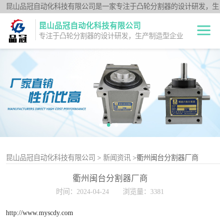
昆山品冠自动化科技有限公司是一家专注于凸轮分割器的设计研发，生
产制造型企业；闽台分割器厂家为客户提供各种高品质的数控转台第四
昆山品冠自动化科技有限公司
轴、品冠分割器：法兰型DF系列、法兰中空型DFH系列、平台桌面型
专注于凸轮分割器的设计研发，生产制造型企业
DT系列、超薄平台桌面型DA系列、心轴型DS系列、平板型PU系列、
圆柱重负载型Y系列；公司凭借技术优势，可按照客户要求，提供非标
中空旋转平台TH
定制服务。
系列
升降摇摆型FH系
列
重负载滚柱YT系
列
平板共轭型PU系
列
心轴型DS系列
昆山品冠自动化科技有限公司
>
新闻资讯
>衢州闽台分割器厂商
衢州闽台分割器厂商
平台桌面型DT系
时间：2024-04-24
浏览量：3381
列
超薄桌面型DA系
http://www.myscdy.com