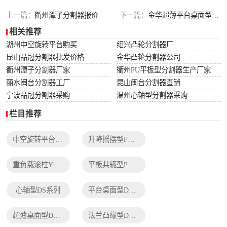
列
法兰凸缘型DF系
上一篇：
衢州潭子分割器报价
下一篇：
金华超薄平台桌面型分割器购买
相关推荐
列
湖州中空旋转平台购买
绍兴凸轮分割器厂
昆山品冠分割器批发价格
金华凸轮分割器公司
衢州潭子分割器厂家
衢州PU平板型分割器生产厂家
丽水闽台分割器工厂
昆山闽台分割器直销
宁波品冠分割器采购
温州心轴型分割器采购
栏目推荐
中空旋转平台TH系列
升降摇摆型FH系列
重负载滚柱YT系列
平板共轭型PU系列
心轴型DS系列
平台桌面型DT系列
超薄桌面型DA系列
法兰凸缘型DF系列