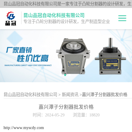
昆山品冠自动化科技有限公司是一家专注于凸轮分割器的设计研发，生
产制造型企业；闽台分割器厂家为客户提供各种高品质的数控转台第四
昆山品冠自动化科技有限公司
轴、品冠分割器：法兰型DF系列、法兰中空型DFH系列、平台桌面型
专注于凸轮分割器的设计研发，生产制造型企业
DT系列、超薄平台桌面型DA系列、心轴型DS系列、平板型PU系列、
圆柱重负载型Y系列；公司凭借技术优势，可按照客户要求，提供非标
中空旋转平台TH
定制服务。
系列
升降摇摆型FH系
列
重负载滚柱YT系
列
平板共轭型PU系
列
心轴型DS系列
昆山品冠自动化科技有限公司
>
新闻资讯
>嘉兴潭子分割器批发价格
嘉兴潭子分割器批发价格
平台桌面型DT系
时间：2024-05-29
浏览量：18820
列
超薄桌面型DA系
http://www.myscdy.com