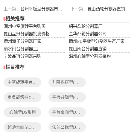
列
法兰凸缘型DF系
上一篇：
台州平板型分割器市场报价
下一篇：
昆山凸轮分割器直销
相关推荐
列
湖州中空旋转平台购买
绍兴凸轮分割器厂
昆山品冠分割器批发价格
金华凸轮分割器公司
衢州潭子分割器厂家
衢州PU平板型分割器生产厂家
丽水闽台分割器工厂
昆山闽台分割器直销
宁波品冠分割器采购
温州心轴型分割器采购
栏目推荐
中空旋转平台TH系列
升降摇摆型FH系列
重负载滚柱YT系列
平板共轭型PU系列
心轴型DS系列
平台桌面型DT系列
超薄桌面型DA系列
法兰凸缘型DF系列