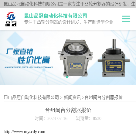
昆山品冠自动化科技有限公司是一家专注于凸轮分割器的设计研发，生
产制造型企业；闽台分割器厂家为客户提供各种高品质的数控转台第四
昆山品冠自动化科技有限公司
轴、品冠分割器：法兰型DF系列、法兰中空型DFH系列、平台桌面型
专注于凸轮分割器的设计研发，生产制造型企业
DT系列、超薄平台桌面型DA系列、心轴型DS系列、平板型PU系列、
圆柱重负载型Y系列；公司凭借技术优势，可按照客户要求，提供非标
中空旋转平台TH
定制服务。
系列
升降摇摆型FH系
列
重负载滚柱YT系
列
平板共轭型PU系
列
心轴型DS系列
昆山品冠自动化科技有限公司
>
新闻资讯
>台州闽台分割器报价
台州闽台分割器报价
平台桌面型DT系
时间：2024-07-16
浏览量：8530
列
超薄桌面型DA系
http://www.myscdy.com