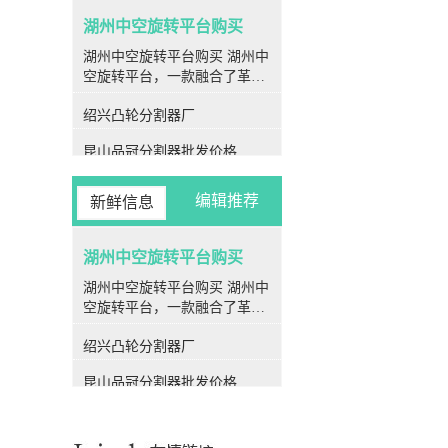
湖州中空旋转平台购买
湖州中空旋转平台购买 湖州中
空旋转平台，一款融合了革命
性设计与先进技术的旋转装
绍兴凸轮分割器厂
置，为各种旋转运动场合提供
了率、高精度、高刚性和高性
昆山品冠分割器批发价格
价比的解决方案。作为现代工
业生产中**的一部分，中空旋
金华凸轮分割器公司
转平台在各个行业领域均展现
编辑推荐
新鲜信息
出强大的应用潜力和优越性
衢州潭子分割器厂家
能。 **结构特点** 中空旋转
平台的核心特点之一便是其*
湖州中空旋转平台购买
衢州PU平板型分割器生产厂家
特的中空结构设计。其转盘采
湖州中空旋转平台购买 湖州中
丽水闽台分割器工厂
用中空设计，使得伺服电机可
空旋转平台，一款融合了革命
以方便地连接在侧边，极大地
性设计与先进技术的旋转装
昆山闽台分割器直销
简化了气管和电线的安装，为
绍兴凸轮分割器厂
置，为各种旋转运动场合提供
使用者提供了更为便捷的操作
宁波品冠分割器采购
了率、高精度、高刚性和高性
体验。 **高刚性** 中空旋转
昆山品冠分割器批发价格
价比的解决方案。作为现代工
平台的转盘采用了精密交叉滚
温州心轴型分割器采购
业生产中**的一部分，中空旋
子轴承的支撑结构，其中的滚
金华凸轮分割器公司
转平台在各个行业领域均展现
子呈90度交错排列，并且滚子
出强大的应用潜力和优越性