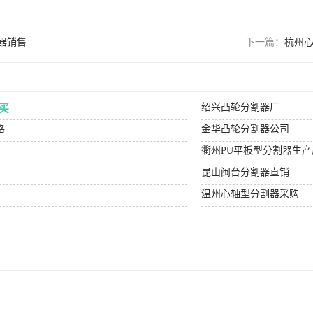
m
器销售
下一篇：
杭州
绍兴凸轮分割器厂
买
格
金华凸轮分割器公司
衢州PU平板型分割器生产
昆山闽台分割器直销
温州心轴型分割器采购