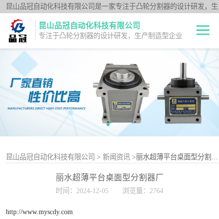
昆山品冠自动化科技有限公司是一家专注于凸轮分割器的设计研发，生
产制造型企业；闽台分割器厂家为客户提供各种高品质的数控转台第四
昆山品冠自动化科技有限公司
轴、品冠分割器：法兰型DF系列、法兰中空型DFH系列、平台桌面型
专注于凸轮分割器的设计研发，生产制造型企业
DT系列、超薄平台桌面型DA系列、心轴型DS系列、平板型PU系列、
圆柱重负载型Y系列；公司凭借技术优势，可按照客户要求，提供非标
中空旋转平台TH
定制服务。
系列
升降摇摆型FH系
列
重负载滚柱YT系
列
平板共轭型PU系
列
心轴型DS系列
昆山品冠自动化科技有限公司
>
新闻资讯
>丽水超薄平台桌面型分割器厂
丽水超薄平台桌面型分割器厂
平台桌面型DT系
时间：2024-12-05
浏览量：2764
列
超薄桌面型DA系
http://www.myscdy.com