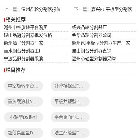
列
法兰凸缘型DF系
上一篇：
温州凸轮分割器报价
下一篇：
嘉兴PU平板型分割器销售
相关推荐
列
湖州中空旋转平台购买
绍兴凸轮分割器厂
昆山品冠分割器批发价格
金华凸轮分割器公司
衢州潭子分割器厂家
衢州PU平板型分割器生产厂家
丽水闽台分割器工厂
昆山闽台分割器直销
宁波品冠分割器采购
温州心轴型分割器采购
栏目推荐
中空旋转平台TH系列
升降摇摆型FH系列
重负载滚柱YT系列
平板共轭型PU系列
心轴型DS系列
平台桌面型DT系列
超薄桌面型DA系列
法兰凸缘型DF系列