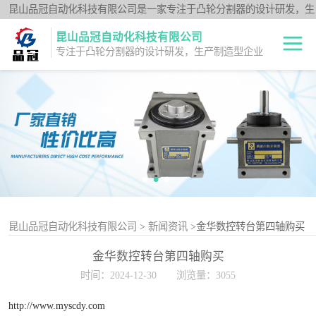
昆山品冠自动化科技有限公司是一家专注于凸轮分割器的设计研发，生
产制造型企业；闽台分割器厂家为客户提供各种高品质的数控转台第四
昆山品冠自动化科技有限公司
轴、品冠分割器：法兰型DF系列、法兰中空型DFH系列、平台桌面型
专注于凸轮分割器的设计研发，生产制造型企业
DT系列、超薄平台桌面型DA系列、心轴型DS系列、平板型PU系列、
圆柱重负载型Y系列；公司凭借技术优势，可按照客户要求，提供非标
中空旋转平台TH
定制服务。
系列
升降摇摆型FH系
列
重负载滚柱YT系
列
平板共轭型PU系
列
心轴型DS系列
昆山品冠自动化科技有限公司
>
新闻资讯
>金华数控转台第四轴购买
金华数控转台第四轴购买
平台桌面型DT系
时间：2024-12-30
浏览量：3055
列
超薄桌面型DA系
http://www.myscdy.com