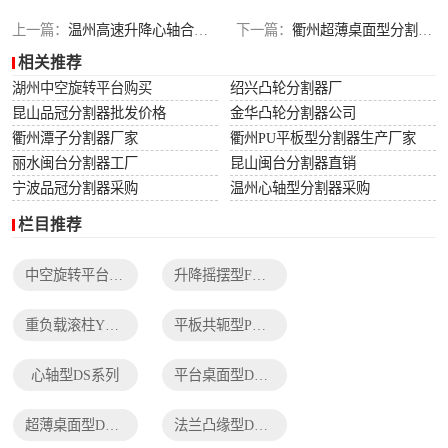
列
法兰凸缘型DF系
上一篇：
温州高速升降心轴合并型分割器供应
下一篇：
衢州超薄桌面型分割器厂家
相关推荐
列
湖州中空旋转平台购买
绍兴凸轮分割器厂
昆山品冠分割器批发价格
金华凸轮分割器公司
衢州潭子分割器厂家
衢州PU平板型分割器生产厂家
丽水闽台分割器工厂
昆山闽台分割器直销
宁波品冠分割器采购
温州心轴型分割器采购
栏目推荐
中空旋转平台TH系列
升降摇摆型FH系列
重负载滚柱YT系列
平板共轭型PU系列
心轴型DS系列
平台桌面型DT系列
超薄桌面型DA系列
法兰凸缘型DF系列