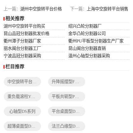
列
法兰凸缘型DF系
上一篇：
湖州中空旋转平台价格
下一篇：
上海中空旋转平台销售
相关推荐
列
湖州中空旋转平台购买
绍兴凸轮分割器厂
昆山品冠分割器批发价格
金华凸轮分割器公司
衢州潭子分割器厂家
衢州PU平板型分割器生产厂家
丽水闽台分割器工厂
昆山闽台分割器直销
宁波品冠分割器采购
温州心轴型分割器采购
栏目推荐
中空旋转平台TH系列
升降摇摆型FH系列
重负载滚柱YT系列
平板共轭型PU系列
心轴型DS系列
平台桌面型DT系列
超薄桌面型DA系列
法兰凸缘型DF系列