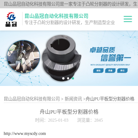
昆山品冠自动化科技有限公司是一家专注于凸轮分割器的设计研发，生
产制造型企业；闽台分割器厂家为客户提供各种高品质的数控转台第四
昆山品冠自动化科技有限公司
轴、品冠分割器：法兰型DF系列、法兰中空型DFH系列、平台桌面型
专注于凸轮分割器的设计研发，生产制造型企业
DT系列、超薄平台桌面型DA系列、心轴型DS系列、平板型PU系列、
圆柱重负载型Y系列；公司凭借技术优势，可按照客户要求，提供非标
中空旋转平台TH
定制服务。
系列
升降摇摆型FH系
列
重负载滚柱YT系
列
平板共轭型PU系
列
心轴型DS系列
昆山品冠自动化科技有限公司
>
新闻资讯
>舟山PU平板型分割器价格
舟山PU平板型分割器价格
平台桌面型DT系
时间：2025-01-03
浏览量：2845
列
超薄桌面型DA系
http://www.myscdy.com