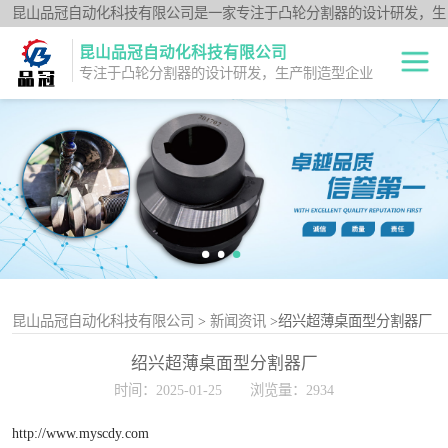
昆山品冠自动化科技有限公司是一家专注于凸轮分割器的设计研发，生
产制造型企业；闽台分割器厂家为客户提供各种高品质的数控转台第四
昆山品冠自动化科技有限公司
轴、品冠分割器：法兰型DF系列、法兰中空型DFH系列、平台桌面型
专注于凸轮分割器的设计研发，生产制造型企业
DT系列、超薄平台桌面型DA系列、心轴型DS系列、平板型PU系列、
圆柱重负载型Y系列；公司凭借技术优势，可按照客户要求，提供非标
中空旋转平台TH
定制服务。
系列
升降摇摆型FH系
列
重负载滚柱YT系
列
平板共轭型PU系
列
心轴型DS系列
昆山品冠自动化科技有限公司
>
新闻资讯
>绍兴超薄桌面型分割器厂
绍兴超薄桌面型分割器厂
平台桌面型DT系
时间：2025-01-25
浏览量：2934
列
超薄桌面型DA系
http://www.myscdy.com