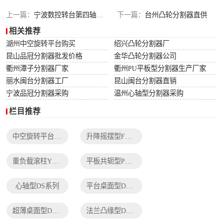
列
法兰凸缘型DF系
上一篇：
宁波数控转台第四轴采购
下一篇：
台州凸轮分割器直供
相关推荐
列
湖州中空旋转平台购买
绍兴凸轮分割器厂
昆山品冠分割器批发价格
金华凸轮分割器公司
衢州潭子分割器厂家
衢州PU平板型分割器生产厂家
丽水闽台分割器工厂
昆山闽台分割器直销
宁波品冠分割器采购
温州心轴型分割器采购
栏目推荐
中空旋转平台TH系列
升降摇摆型FH系列
重负载滚柱YT系列
平板共轭型PU系列
心轴型DS系列
平台桌面型DT系列
超薄桌面型DA系列
法兰凸缘型DF系列