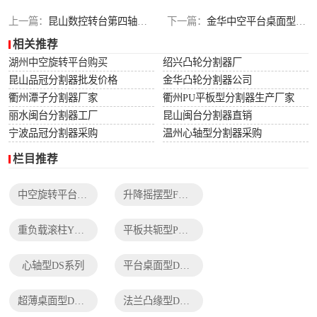
列
法兰凸缘型DF系
上一篇：
昆山数控转台第四轴厂家
下一篇：
金华中空平台桌面型分割器批发
相关推荐
列
湖州中空旋转平台购买
绍兴凸轮分割器厂
昆山品冠分割器批发价格
金华凸轮分割器公司
衢州潭子分割器厂家
衢州PU平板型分割器生产厂家
丽水闽台分割器工厂
昆山闽台分割器直销
宁波品冠分割器采购
温州心轴型分割器采购
栏目推荐
中空旋转平台TH系列
升降摇摆型FH系列
重负载滚柱YT系列
平板共轭型PU系列
心轴型DS系列
平台桌面型DT系列
超薄桌面型DA系列
法兰凸缘型DF系列