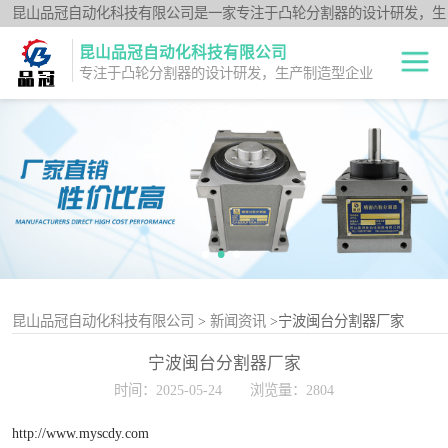
昆山品冠自动化科技有限公司是一家专注于凸轮分割器的设计研发，生
产制造型企业；闽台分割器厂家为客户提供各种高品质的数控转台第四
昆山品冠自动化科技有限公司
轴、品冠分割器：法兰型DF系列、法兰中空型DFH系列、平台桌面型
专注于凸轮分割器的设计研发，生产制造型企业
DT系列、超薄平台桌面型DA系列、心轴型DS系列、平板型PU系列、
圆柱重负载型Y系列；公司凭借技术优势，可按照客户要求，提供非标
中空旋转平台TH
定制服务。
系列
升降摇摆型FH系
列
重负载滚柱YT系
列
平板共轭型PU系
列
心轴型DS系列
昆山品冠自动化科技有限公司
>
新闻资讯
>宁波闽台分割器厂家
宁波闽台分割器厂家
平台桌面型DT系
时间：2025-05-24
浏览量：2804
列
超薄桌面型DA系
http://www.myscdy.com