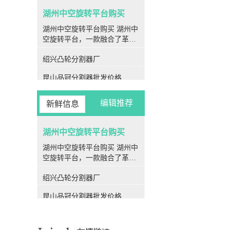
湖州中空旋转平台购买
湖州中空旋转平台购买 湖州中
空旋转平台，一款融合了革命
性设计与先进技术的旋转装
绍兴凸轮分割器厂
置，为各种旋转运动场合提供
了率、高精度、高刚性和高性
昆山品冠分割器批发价格
价比的解决方案。作为现代工
业生产中**的一部分，中空旋
金华凸轮分割器公司
转平台在各个行业领域均展现
编辑推荐
新鲜信息
出强大的应用潜力和优越性
衢州潭子分割器厂家
能。 **结构特点** 中空旋转
平台的核心特点之一便是其*
湖州中空旋转平台购买
衢州PU平板型分割器生产厂家
特的中空结构设计。其转盘采
湖州中空旋转平台购买 湖州中
丽水闽台分割器工厂
用中空设计，使得伺服电机可
空旋转平台，一款融合了革命
以方便地连接在侧边，极大地
性设计与先进技术的旋转装
昆山闽台分割器直销
简化了气管和电线的安装，为
绍兴凸轮分割器厂
置，为各种旋转运动场合提供
使用者提供了更为便捷的操作
宁波品冠分割器采购
了率、高精度、高刚性和高性
体验。 **高刚性** 中空旋转
昆山品冠分割器批发价格
价比的解决方案。作为现代工
平台的转盘采用了精密交叉滚
温州心轴型分割器采购
业生产中**的一部分，中空旋
子轴承的支撑结构，其中的滚
金华凸轮分割器公司
转平台在各个行业领域均展现
子呈90度交错排列，并且滚子
出强大的应用潜力和优越性