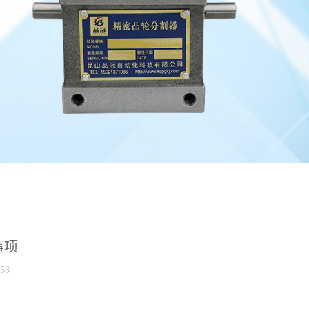
事项
53