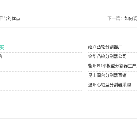
m
平台的优点
下一篇：
如何
绍兴凸轮分割器厂
买
格
金华凸轮分割器公司
衢州PU平板型分割器生产
昆山闽台分割器直销
温州心轴型分割器采购