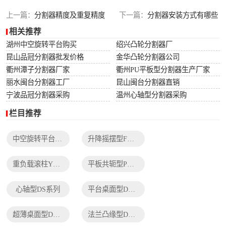
列
法兰凸缘型DF系
上一篇：
分割器精度及重复精度
下一篇：
分割器安装方式有哪些
相关推荐
列
湖州中空旋转平台购买
绍兴凸轮分割器厂
昆山品冠分割器批发价格
金华凸轮分割器公司
衢州潭子分割器厂家
衢州PU平板型分割器生产厂家
丽水闽台分割器工厂
昆山闽台分割器直销
宁波品冠分割器采购
温州心轴型分割器采购
栏目推荐
中空旋转平台TH系列
升降摇摆型FH系列
重负载滚柱YT系列
平板共轭型PU系列
心轴型DS系列
平台桌面型DT系列
超薄桌面型DA系列
法兰凸缘型DF系列