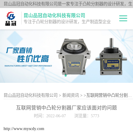
昆山品冠自动化科技有限公司是一家专注于凸轮分割器的设计研发，生
产制造型企业；闽台分割器厂家为客户提供各种高品质的数控转台第四
昆山品冠自动化科技有限公司
轴、品冠分割器：法兰型DF系列、法兰中空型DFH系列、平台桌面型
专注于凸轮分割器的设计研发，生产制造型企业
DT系列、超薄平台桌面型DA系列、心轴型DS系列、平板型PU系列、
圆柱重负载型Y系列；公司凭借技术优势，可按照客户要求，提供非标
中空旋转平台TH
定制服务。
系列
升降摇摆型FH系
列
重负载滚柱YT系
列
平板共轭型PU系
列
心轴型DS系列
昆山品冠自动化科技有限公司
>
新闻资讯
>
>互联网营销中凸轮分割器厂家应该面对的问题
互联网营销中凸轮分割器厂家应该面对的问题
平台桌面型DT系
时间：2022-06-07
浏览量：5773
列
超薄桌面型DA系
http://www.myscdy.com