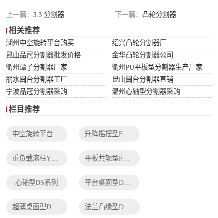
列
法兰凸缘型DF系
上一篇：
3.3 分割器
下一篇：
凸轮分割器
相关推荐
列
湖州中空旋转平台购买
绍兴凸轮分割器厂
昆山品冠分割器批发价格
金华凸轮分割器公司
衢州潭子分割器厂家
衢州PU平板型分割器生产厂家
丽水闽台分割器工厂
昆山闽台分割器直销
宁波品冠分割器采购
温州心轴型分割器采购
栏目推荐
中空旋转平台TH系列
升降摇摆型FH系列
重负载滚柱YT系列
平板共轭型PU系列
心轴型DS系列
平台桌面型DT系列
超薄桌面型DA系列
法兰凸缘型DF系列