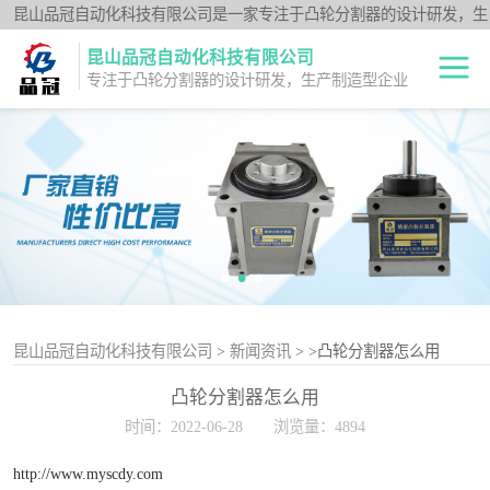
昆山品冠自动化科技有限公司是一家专注于凸轮分割器的设计研发，生
产制造型企业；闽台分割器厂家为客户提供各种高品质的数控转台第四
昆山品冠自动化科技有限公司
轴、品冠分割器：法兰型DF系列、法兰中空型DFH系列、平台桌面型
专注于凸轮分割器的设计研发，生产制造型企业
DT系列、超薄平台桌面型DA系列、心轴型DS系列、平板型PU系列、
圆柱重负载型Y系列；公司凭借技术优势，可按照客户要求，提供非标
中空旋转平台TH
定制服务。
系列
升降摇摆型FH系
列
重负载滚柱YT系
列
平板共轭型PU系
列
心轴型DS系列
昆山品冠自动化科技有限公司
>
新闻资讯
>
>凸轮分割器怎么用
凸轮分割器怎么用
平台桌面型DT系
时间：2022-06-28
浏览量：4894
列
超薄桌面型DA系
http://www.myscdy.com