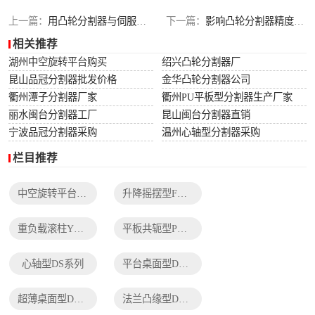
列
法兰凸缘型DF系
上一篇：
用凸轮分割器与伺服电机的区别
下一篇：
影响凸轮分割器精度的因素有哪些
相关推荐
列
湖州中空旋转平台购买
绍兴凸轮分割器厂
昆山品冠分割器批发价格
金华凸轮分割器公司
衢州潭子分割器厂家
衢州PU平板型分割器生产厂家
丽水闽台分割器工厂
昆山闽台分割器直销
宁波品冠分割器采购
温州心轴型分割器采购
栏目推荐
中空旋转平台TH系列
升降摇摆型FH系列
重负载滚柱YT系列
平板共轭型PU系列
心轴型DS系列
平台桌面型DT系列
超薄桌面型DA系列
法兰凸缘型DF系列