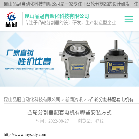
昆山品冠自动化科技有限公司是一家专注于凸轮分割器的设计研发，生
产制造型企业；闽台分割器厂家为客户提供各种高品质的数控转台第四
昆山品冠自动化科技有限公司
轴、品冠分割器：法兰型DF系列、法兰中空型DFH系列、平台桌面型
专注于凸轮分割器的设计研发，生产制造型企业
DT系列、超薄平台桌面型DA系列、心轴型DS系列、平板型PU系列、
圆柱重负载型Y系列；公司凭借技术优势，可按照客户要求，提供非标
中空旋转平台TH
定制服务。
系列
升降摇摆型FH系
列
重负载滚柱YT系
列
平板共轭型PU系
列
心轴型DS系列
昆山品冠自动化科技有限公司
>
新闻资讯
>
>凸轮分割器配套电机有哪些安装方式
凸轮分割器配套电机有哪些安装方式
平台桌面型DT系
时间：2022-08-27
浏览量：4712
列
超薄桌面型DA系
http://www.myscdy.com