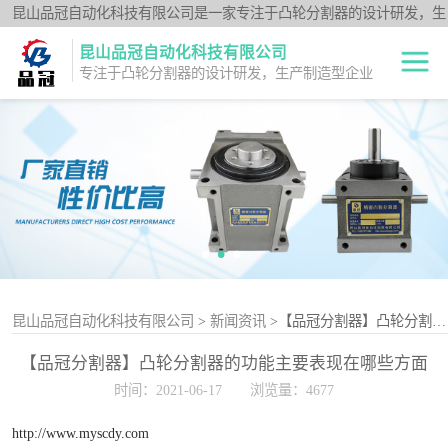
昆山品冠自动化科技有限公司是一家专注于凸轮分割器的设计研发，生
产制造型企业；闽台分割器厂家为客户提供各种高品质的数控转台第四
昆山品冠自动化科技有限公司
轴、品冠分割器：法兰型DF系列、法兰中空型DFH系列、平台桌面型
专注于凸轮分割器的设计研发，生产制造型企业
DT系列、超薄平台桌面型DA系列、心轴型DS系列、平板型PU系列、
圆柱重负载型Y系列；公司凭借技术优势，可按照客户要求，提供非标
中空旋转平台TH
定制服务。
系列
升降摇摆型FH系
列
重负载滚柱YT系
列
平板共轭型PU系
列
心轴型DS系列
昆山品冠自动化科技有限公司
>
新闻资讯
>【品冠分割器】凸轮分割器的功能主要表现在哪些方面
【品冠分割器】凸轮分割器的功能主要表现在哪些方面
平台桌面型DT系
时间：2021-06-17
浏览量：4677
列
超薄桌面型DA系
http://www.myscdy.com