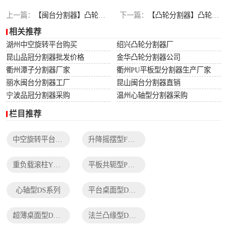
列
法兰凸缘型DF系
上一篇：
【闽台分割器】凸轮分割器部件安装时的注意事项
下一篇：
【凸轮分割器】凸轮分割器凸轮轴如何进行日常的检修
相关推荐
列
湖州中空旋转平台购买
绍兴凸轮分割器厂
昆山品冠分割器批发价格
金华凸轮分割器公司
衢州潭子分割器厂家
衢州PU平板型分割器生产厂家
丽水闽台分割器工厂
昆山闽台分割器直销
宁波品冠分割器采购
温州心轴型分割器采购
栏目推荐
中空旋转平台TH系列
升降摇摆型FH系列
重负载滚柱YT系列
平板共轭型PU系列
心轴型DS系列
平台桌面型DT系列
超薄桌面型DA系列
法兰凸缘型DF系列