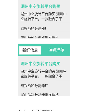
湖州中空旋转平台购买
湖州中空旋转平台购买 湖州中
空旋转平台，一款融合了革命
性设计与先进技术的旋转装
绍兴凸轮分割器厂
置，为各种旋转运动场合提供
了率、高精度、高刚性和高性
昆山品冠分割器批发价格
价比的解决方案。作为现代工
业生产中**的一部分，中空旋
金华凸轮分割器公司
转平台在各个行业领域均展现
编辑推荐
新鲜信息
出强大的应用潜力和优越性
衢州潭子分割器厂家
能。 **结构特点** 中空旋转
平台的核心特点之一便是其*
湖州中空旋转平台购买
衢州PU平板型分割器生产厂家
特的中空结构设计。其转盘采
湖州中空旋转平台购买 湖州中
丽水闽台分割器工厂
用中空设计，使得伺服电机可
空旋转平台，一款融合了革命
以方便地连接在侧边，极大地
性设计与先进技术的旋转装
昆山闽台分割器直销
简化了气管和电线的安装，为
绍兴凸轮分割器厂
置，为各种旋转运动场合提供
使用者提供了更为便捷的操作
宁波品冠分割器采购
了率、高精度、高刚性和高性
体验。 **高刚性** 中空旋转
昆山品冠分割器批发价格
价比的解决方案。作为现代工
平台的转盘采用了精密交叉滚
温州心轴型分割器采购
业生产中**的一部分，中空旋
子轴承的支撑结构，其中的滚
金华凸轮分割器公司
转平台在各个行业领域均展现
子呈90度交错排列，并且滚子
出强大的应用潜力和优越性