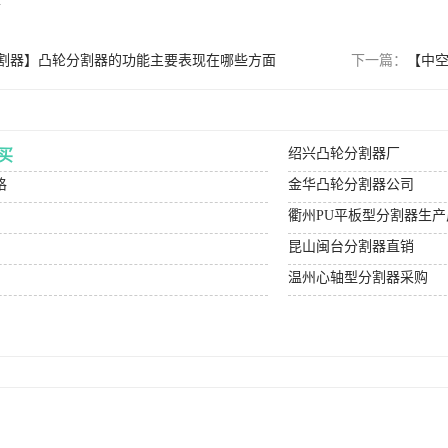
m
割器】凸轮分割器的功能主要表现在哪些方面
下一篇：
【中
绍兴凸轮分割器厂
买
格
金华凸轮分割器公司
衢州PU平板型分割器生产
昆山闽台分割器直销
温州心轴型分割器采购