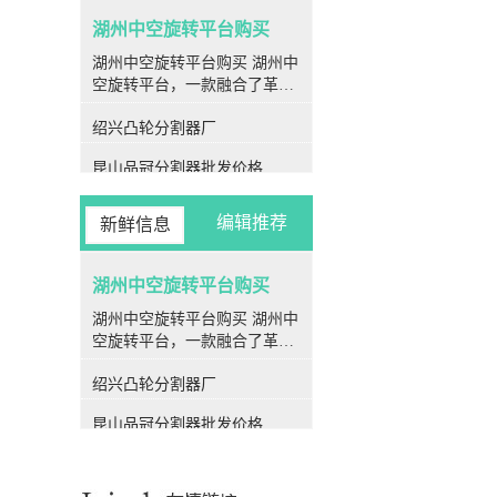
湖州中空旋转平台购买
湖州中空旋转平台购买 湖州中
空旋转平台，一款融合了革命
性设计与先进技术的旋转装
绍兴凸轮分割器厂
置，为各种旋转运动场合提供
了率、高精度、高刚性和高性
昆山品冠分割器批发价格
价比的解决方案。作为现代工
业生产中**的一部分，中空旋
金华凸轮分割器公司
转平台在各个行业领域均展现
编辑推荐
新鲜信息
出强大的应用潜力和优越性
衢州潭子分割器厂家
能。 **结构特点** 中空旋转
平台的核心特点之一便是其*
湖州中空旋转平台购买
衢州PU平板型分割器生产厂家
特的中空结构设计。其转盘采
湖州中空旋转平台购买 湖州中
丽水闽台分割器工厂
用中空设计，使得伺服电机可
空旋转平台，一款融合了革命
以方便地连接在侧边，极大地
性设计与先进技术的旋转装
昆山闽台分割器直销
简化了气管和电线的安装，为
绍兴凸轮分割器厂
置，为各种旋转运动场合提供
使用者提供了更为便捷的操作
宁波品冠分割器采购
了率、高精度、高刚性和高性
体验。 **高刚性** 中空旋转
昆山品冠分割器批发价格
价比的解决方案。作为现代工
平台的转盘采用了精密交叉滚
温州心轴型分割器采购
业生产中**的一部分，中空旋
子轴承的支撑结构，其中的滚
金华凸轮分割器公司
转平台在各个行业领域均展现
子呈90度交错排列，并且滚子
出强大的应用潜力和优越性