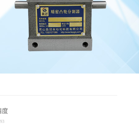
精度
93