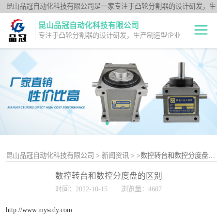
昆山品冠自动化科技有限公司是一家专注于凸轮分割器的设计研发，生
产制造型企业；闽台分割器厂家为客户提供各种高品质的数控转台第四
昆山品冠自动化科技有限公司
轴、品冠分割器：法兰型DF系列、法兰中空型DFH系列、平台桌面型
专注于凸轮分割器的设计研发，生产制造型企业
DT系列、超薄平台桌面型DA系列、心轴型DS系列、平板型PU系列、
圆柱重负载型Y系列；公司凭借技术优势，可按照客户要求，提供非标
中空旋转平台TH
定制服务。
系列
升降摇摆型FH系
列
重负载滚柱YT系
列
平板共轭型PU系
列
心轴型DS系列
昆山品冠自动化科技有限公司
>
新闻资讯
>
>数控转台和数控分度盘的区别
数控转台和数控分度盘的区别
平台桌面型DT系
时间：2022-10-15
浏览量：4607
列
超薄桌面型DA系
http://www.myscdy.com