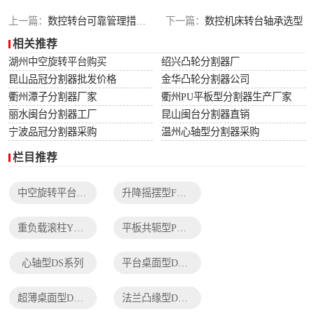
列
法兰凸缘型DF系
上一篇：
数控转台可靠管理措施与加工精度要求
下一篇：
数控机床转台轴承选型
相关推荐
列
湖州中空旋转平台购买
绍兴凸轮分割器厂
昆山品冠分割器批发价格
金华凸轮分割器公司
衢州潭子分割器厂家
衢州PU平板型分割器生产厂家
丽水闽台分割器工厂
昆山闽台分割器直销
宁波品冠分割器采购
温州心轴型分割器采购
栏目推荐
中空旋转平台TH系列
升降摇摆型FH系列
重负载滚柱YT系列
平板共轭型PU系列
心轴型DS系列
平台桌面型DT系列
超薄桌面型DA系列
法兰凸缘型DF系列