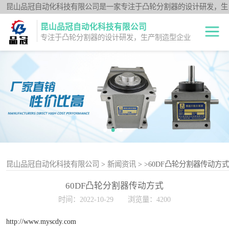
昆山品冠自动化科技有限公司是一家专注于凸轮分割器的设计研发，生
产制造型企业；闽台分割器厂家为客户提供各种高品质的数控转台第四
昆山品冠自动化科技有限公司
轴、品冠分割器：法兰型DF系列、法兰中空型DFH系列、平台桌面型
专注于凸轮分割器的设计研发，生产制造型企业
DT系列、超薄平台桌面型DA系列、心轴型DS系列、平板型PU系列、
圆柱重负载型Y系列；公司凭借技术优势，可按照客户要求，提供非标
中空旋转平台TH
定制服务。
系列
升降摇摆型FH系
列
重负载滚柱YT系
列
平板共轭型PU系
列
心轴型DS系列
昆山品冠自动化科技有限公司
>
新闻资讯
>
>60DF凸轮分割器传动方式
60DF凸轮分割器传动方式
平台桌面型DT系
时间：2022-10-29
浏览量：4200
列
超薄桌面型DA系
http://www.myscdy.com