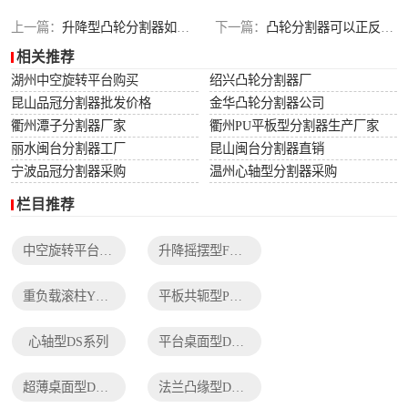
列
法兰凸缘型DF系
上一篇：
升降型凸轮分割器如何维护？
下一篇：
凸轮分割器可以正反转吗
相关推荐
列
湖州中空旋转平台购买
绍兴凸轮分割器厂
昆山品冠分割器批发价格
金华凸轮分割器公司
衢州潭子分割器厂家
衢州PU平板型分割器生产厂家
丽水闽台分割器工厂
昆山闽台分割器直销
宁波品冠分割器采购
温州心轴型分割器采购
栏目推荐
中空旋转平台TH系列
升降摇摆型FH系列
重负载滚柱YT系列
平板共轭型PU系列
心轴型DS系列
平台桌面型DT系列
超薄桌面型DA系列
法兰凸缘型DF系列