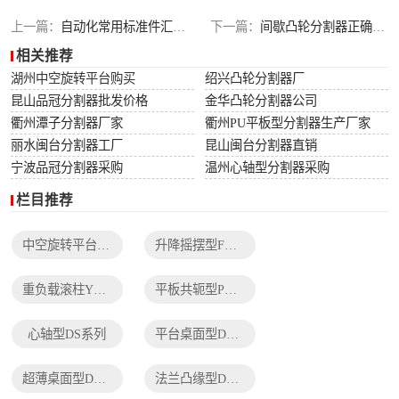
列
法兰凸缘型DF系
上一篇：
自动化常用标准件汇总（持续更新），请大家留言添加
下一篇：
间歇凸轮分割器正确选型应用
相关推荐
列
湖州中空旋转平台购买
绍兴凸轮分割器厂
昆山品冠分割器批发价格
金华凸轮分割器公司
衢州潭子分割器厂家
衢州PU平板型分割器生产厂家
丽水闽台分割器工厂
昆山闽台分割器直销
宁波品冠分割器采购
温州心轴型分割器采购
栏目推荐
中空旋转平台TH系列
升降摇摆型FH系列
重负载滚柱YT系列
平板共轭型PU系列
心轴型DS系列
平台桌面型DT系列
超薄桌面型DA系列
法兰凸缘型DF系列