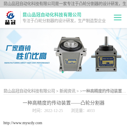
昆山品冠自动化科技有限公司是一家专注于凸轮分割器的设计研发，生
产制造型企业；闽台分割器厂家为客户提供各种高品质的数控转台第四
昆山品冠自动化科技有限公司
轴、品冠分割器：法兰型DF系列、法兰中空型DFH系列、平台桌面型
专注于凸轮分割器的设计研发，生产制造型企业
DT系列、超薄平台桌面型DA系列、心轴型DS系列、平板型PU系列、
圆柱重负载型Y系列；公司凭借技术优势，可按照客户要求，提供非标
中空旋转平台TH
定制服务。
系列
升降摇摆型FH系
列
重负载滚柱YT系
列
平板共轭型PU系
列
心轴型DS系列
昆山品冠自动化科技有限公司
>
新闻资讯
>
>一种高精度的传动装置——凸轮分割器
一种高精度的传动装置——凸轮分割器
平台桌面型DT系
时间：2022-12-25
浏览量：4033
列
超薄桌面型DA系
http://www.myscdy.com