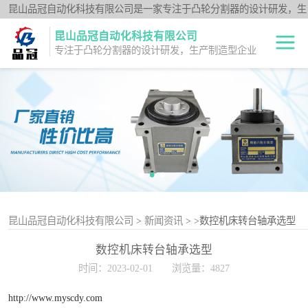
昆山品冠自动化科技有限公司是一家专注于凸轮分割器的设计研发，生
产制造型企业；闽台分割器厂家为客户提供各种高品质的数控转台第四
昆山品冠自动化科技有限公司
轴、品冠分割器：法兰型DF系列、法兰中空型DFH系列、平台桌面型
专注于凸轮分割器的设计研发，生产制造型企业
DT系列、超薄平台桌面型DA系列、心轴型DS系列、平板型PU系列、
圆柱重负载型Y系列；公司凭借技术优势，可按照客户要求，提供非标
中空旋转平台TH
定制服务。
系列
升降摇摆型FH系
列
重负载滚柱YT系
列
平板共轭型PU系
列
心轴型DS系列
昆山品冠自动化科技有限公司
>
新闻资讯
>
>数控机床转台轴承选型
数控机床转台轴承选型
平台桌面型DT系
时间：2023-02-01
浏览量：4827
列
超薄桌面型DA系
http://www.myscdy.com