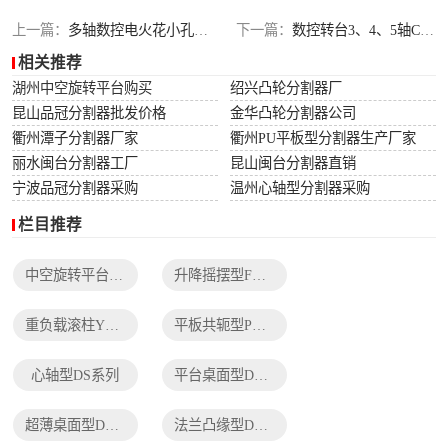
列
法兰凸缘型DF系
上一篇：
多轴数控电火花小孔加工机床转台轴承的选型
下一篇：
数控转台3、4、5轴CNC加工之间有什么区别？
相关推荐
列
湖州中空旋转平台购买
绍兴凸轮分割器厂
昆山品冠分割器批发价格
金华凸轮分割器公司
衢州潭子分割器厂家
衢州PU平板型分割器生产厂家
丽水闽台分割器工厂
昆山闽台分割器直销
宁波品冠分割器采购
温州心轴型分割器采购
栏目推荐
中空旋转平台TH系列
升降摇摆型FH系列
重负载滚柱YT系列
平板共轭型PU系列
心轴型DS系列
平台桌面型DT系列
超薄桌面型DA系列
法兰凸缘型DF系列