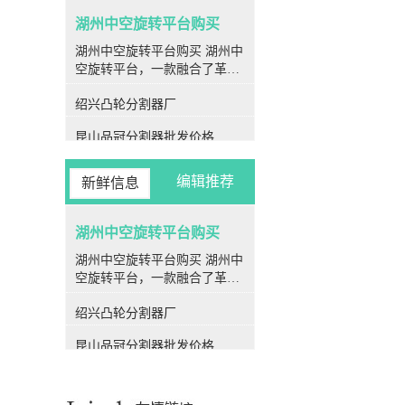
湖州中空旋转平台购买
湖州中空旋转平台购买 湖州中
空旋转平台，一款融合了革命
性设计与先进技术的旋转装
绍兴凸轮分割器厂
置，为各种旋转运动场合提供
了率、高精度、高刚性和高性
昆山品冠分割器批发价格
价比的解决方案。作为现代工
业生产中**的一部分，中空旋
金华凸轮分割器公司
转平台在各个行业领域均展现
编辑推荐
新鲜信息
出强大的应用潜力和优越性
衢州潭子分割器厂家
能。 **结构特点** 中空旋转
平台的核心特点之一便是其*
湖州中空旋转平台购买
衢州PU平板型分割器生产厂家
特的中空结构设计。其转盘采
湖州中空旋转平台购买 湖州中
丽水闽台分割器工厂
用中空设计，使得伺服电机可
空旋转平台，一款融合了革命
以方便地连接在侧边，极大地
性设计与先进技术的旋转装
昆山闽台分割器直销
简化了气管和电线的安装，为
绍兴凸轮分割器厂
置，为各种旋转运动场合提供
使用者提供了更为便捷的操作
宁波品冠分割器采购
了率、高精度、高刚性和高性
体验。 **高刚性** 中空旋转
昆山品冠分割器批发价格
价比的解决方案。作为现代工
平台的转盘采用了精密交叉滚
温州心轴型分割器采购
业生产中**的一部分，中空旋
子轴承的支撑结构，其中的滚
金华凸轮分割器公司
转平台在各个行业领域均展现
子呈90度交错排列，并且滚子
出强大的应用潜力和优越性